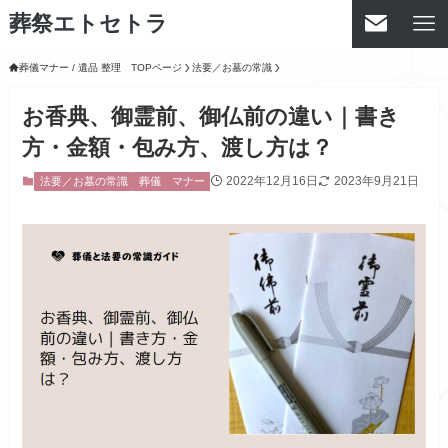
葬祭エトセトラ
葬儀マナー / 遺品 整理 TOPページ
法要／お墓の常識
お香典、御霊前、御仏前の違い｜書き
方・金額・包み方、渡し方は？
2022年12月16日
2023年9月21日
法要／お墓の常識
葬儀 マナー