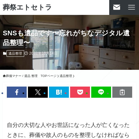
葬祭エトセトラ
SNSも遺品です〜忘れがちなデジタル遺
品整理〜
2023年10月14日
遺品整理
葬儀マナー / 遺品 整理 TOPページ
遺品整理
自分の大切な人やお世話になった人が亡くなった
ときに、葬儀や故人のものを整理しなければなら