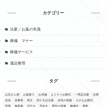
カテゴリー
法要／お墓の常識
葬儀 マナー
葬儀サービス
遺品整理
タグ
お坊さん便
お墓参り
お布施
よりそうお葬式
一周忌法要
位牌
供花
供養塔
喪主
四十九日法要
女性の喪服
小さなお葬式
弔電
御香典
忌引き
手続き
男性の喪服
葬儀代
通夜