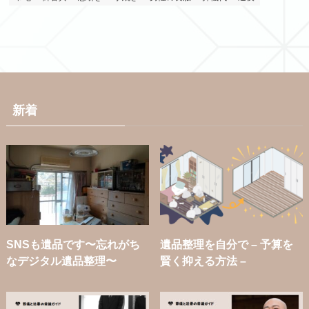
新着
SNSも遺品です〜忘れがち
遺品整理を自分で – 予算を
なデジタル遺品整理〜
賢く抑える方法 –