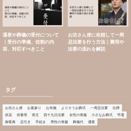
通夜や葬儀の受付について
お坊さん便に依頼して一周
｜受付の準備、役割の内
忌法要を行う方法｜費用や
容、対応すべきこと
法要の流れを解説
タグ
お坊さん便
お墓参り
お布施
よりそうお葬式
一周忌法要
位牌
供花
供養塔
喪主
四十九日法要
女性の喪服
小さなお葬式
弔電
御香典
忌引き
手続き
男性の喪服
葬儀代
通夜